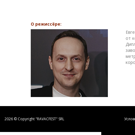
О режиссёре:
Евге
от к
Дип
зав
мет
кор
2026 © Copyright "RAVACFEST" SRL
Услов