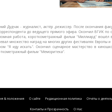
ний Дудчак - журналист, актёр ,режиссер. После окончания фа
орреспондента до ведущего прямого эфира. Окончил ВГИК по с
ломная работа, короткометражный фильм "Миллиард" вошёл в
оевал множество наград на многих других фестивалях Европы 
ром "Я иду искать". Окончил сценарное мастерство в киношк
откометражный фильм "Меморитека".
ия & положения
О сайте
Редакционная политика
Отчёты о деятел
Контакты и Прозрачность
О Нас