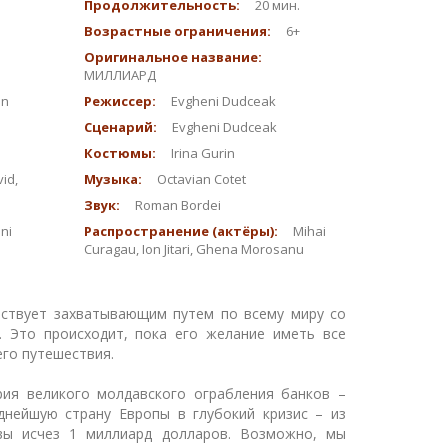
Продолжительность:
20 мин.
Возрастные ограничения:
6+
Оригинальное название:
МИЛЛИАРД
an
Режиссер:
Evgheni Dudceak
Сценарий:
Evgheni Dudceak
Костюмы:
Irina Gurin
id,
Музыка:
Octavian Cotet
Звук:
Roman Bordei
ni
Распространение (актёры):
Mihai
Curagau, Ion Jitari, Ghena Morosanu
ествует захватывающим путем по всему миру со
. Это происходит, пока его желание иметь все
го путешествия.
я великого молдавского ограбления банков –
днейшую страну Европы в глубокий кризис – из
вы исчез 1 миллиард долларов. Возможно, мы