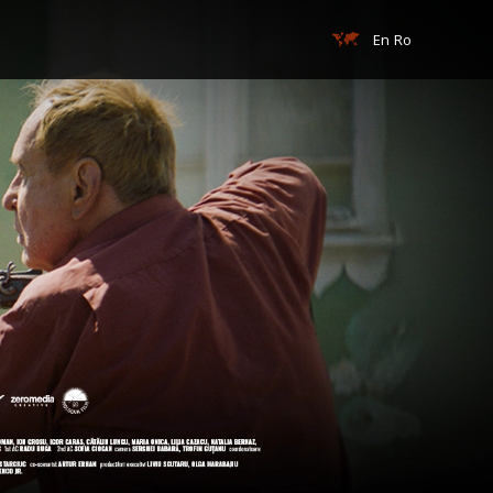
En
Ro