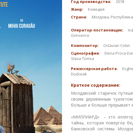
Год производства:
2018
Жанр:
Комедия
Страна:
Молдова, Республика
Оператор-постановщик:
Iv
Grincenco
Композитор:
Octavian Cotet
Сценография:
Elena Proca-Dav
Slava Tomsa
Режиссерская работа:
Evghe
Dudceak
Краткое содержание:
Молдавский старичок путеш
своим деревянным туалетом
больше и больше прерывает е
«МИЛЛИАРД» – это аллегори
тайны, которая повергла бе
банковской системы Молдо