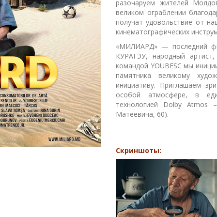
разочаруем жителей Молдо
великом ограблении благода
получат удовольствие от на
кинематографических инстру
«МИЛИАРД» — последний фи
КУРАГЭУ, народный артист,
командой YOUBESC мы иниции
памятника великому худо
инициативу. Приглашаем зр
особой атмосфере, в ед
технологией Dolby Atmos –
Матеевича, 60).
Скриншоты: