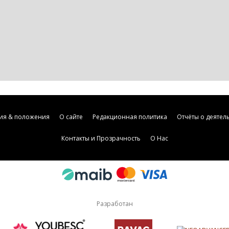
ия & положения
О сайте
Редакционная политика
Отчёты о деятел
Контакты и Прозрачность
О Нас
Разработан