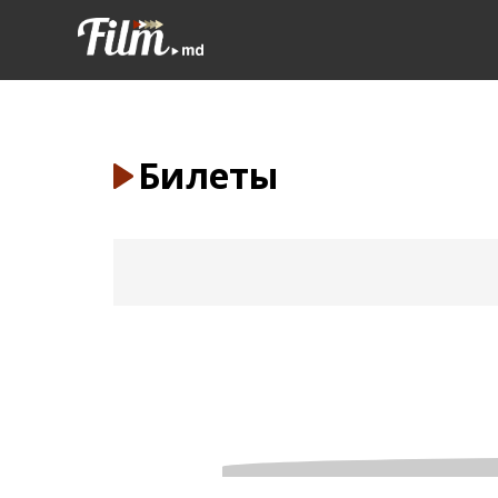
Билеты