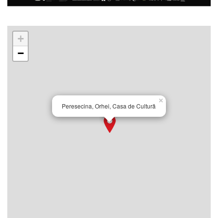
+
−
×
Peresecina, Orhei, Casa de Cultură