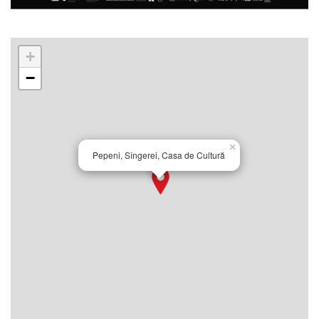
+
−
×
Pepeni, Sîngerei, Casa de Cultură