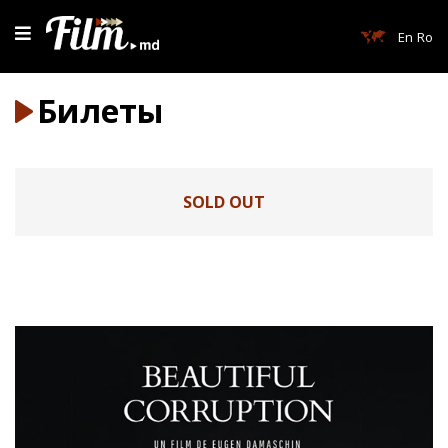
En
Ro
Билеты
SOLD OUT