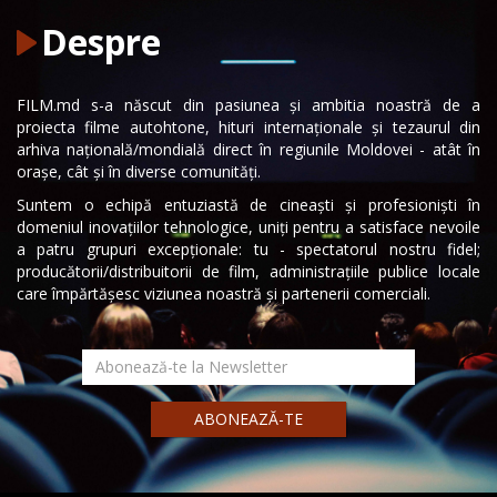
Despre
FILM.md s-a născut din pasiunea și ambitia noastră de a
proiecta filme autohtone, hituri internaționale și tezaurul din
arhiva națională/mondială direct în regiunile Moldovei - atât în
orașe, cât și în diverse comunități.
Suntem o echipă entuziastă de cineaști și profesioniști în
domeniul inovațiilor tehnologice, uniți pentru a satisface nevoile
a patru grupuri excepționale: tu - spectatorul nostru fidel;
producătorii/distribuitorii de film, administrațiile publice locale
care împărtășesc viziunea noastră și partenerii comerciali.
ABONEAZĂ-TE