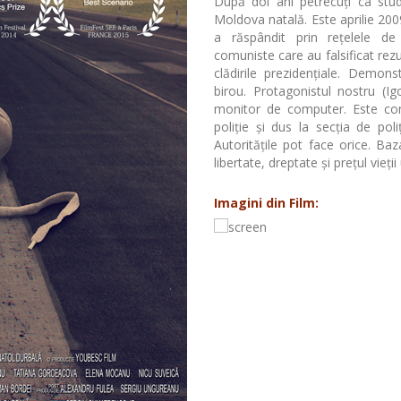
După doi ani petrecuți ca stud
Moldova natală. Este aprilie 200
a răspândit prin rețelele de 
comuniste care au falsificat rezul
clădirile prezidențiale. Demon
birou. Protagonistul nostru (I
monitor de computer. Este con
poliție și dus la secția de pol
Autoritățile pot face orice. Ba
libertate, dreptate și prețul vieți
Imagini din Film: