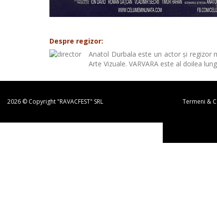
Despre regizor:
Anatol Durbala este un actor și regizor
Arte Vizuale. VARVARA este al doilea lun
2026 © Copyright "RAVACFEST" SRL
Termeni & Co