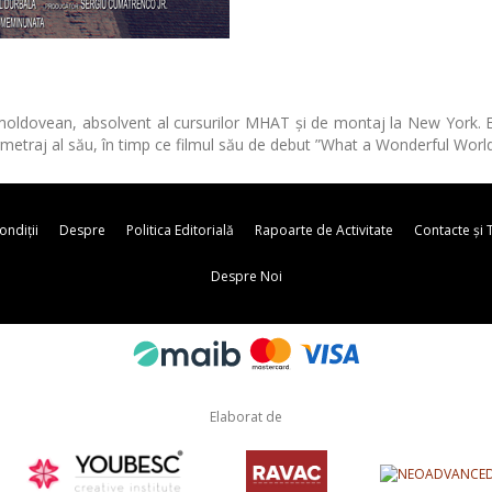
 moldovean, absolvent al cursurilor MHAT și de montaj la New York. E
gmetraj al său, în timp ce filmul său de debut ”What a Wonderful Wor
ndiții
Despre
Politica Editorială
Rapoarte de Activitate
Contacte și 
Despre Noi
Elaborat de