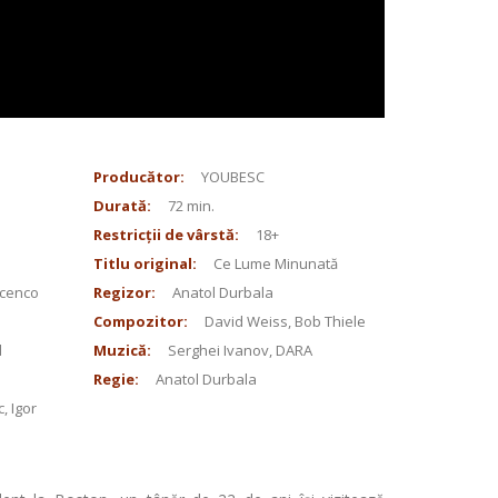
Producător:
YOUBESC
Durată:
72 min.
Restricții de vârstă:
18+
Titlu original:
Ce Lume Minunată
ncenco
Regizor:
Anatol Durbala
Compozitor:
David Weiss, Bob Thiele
d
Muzică:
Serghei Ivanov, DARA
Regie:
Anatol Durbala
, Igor