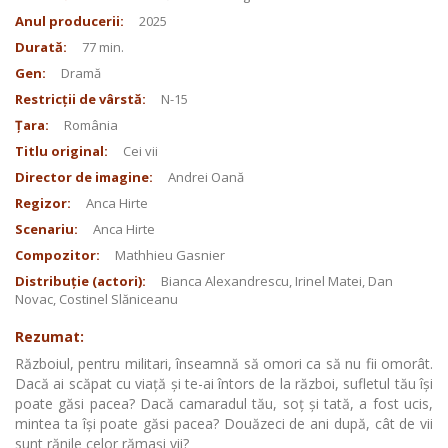
Anul producerii:
2025
Durată:
77 min.
Gen:
Dramă
Restricții de vârstă:
N-15
Țara:
România
Titlu original:
Cei vii
Director de imagine:
Andrei Oană
Regizor:
Anca Hirte
Scenariu:
Anca Hirte
Compozitor:
Mathhieu Gasnier
Distribuție (actori):
Bianca Alexandrescu, Irinel Matei, Dan
Novac, Costinel Slăniceanu
Rezumat:
Războiul, pentru militari, înseamnă să omori ca să nu fii omorât.
Dacă ai scăpat cu viață şi te-ai întors de la război, sufletul tău îşi
poate găsi pacea? Dacă camaradul tău, soț şi tată, a fost ucis,
mintea ta îşi poate găsi pacea? Douăzeci de ani după, cât de vii
sunt rănile celor rămaşi vii?