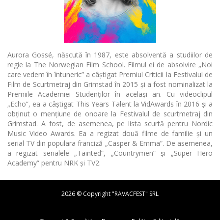
Aurora Gossé, născută în 1987, este absolventă a studiilor de
regie la The Norwegian Film School. Filmul ei de absolvire „Noi
care vedem în întuneric” a câștigat Premiul Criticii la Festivalul de
Film de Scurtmetraj din Grimstad în 2015 și a fost nominalizat la
Premiile Academiei Studenților în același an. Cu videoclipul
„Echo”, ea a câștigat This Years Talent la VidAwards în 2016 și a
obținut o mențiune de onoare la Festivalul de scurtmetraj din
Grimstad. A fost, de asemenea, pe lista scurtă pentru Nordic
Music Video Awards. Ea a regizat două filme de familie și un
serial TV din populara franciză „Casper & Emma”. De asemenea,
a regizat serialele „Tainted”, „Countrymen” și „Super Hero
Academy” pentru NRK și TV2.
2026 © Copyright "RAVACFEST" SRL