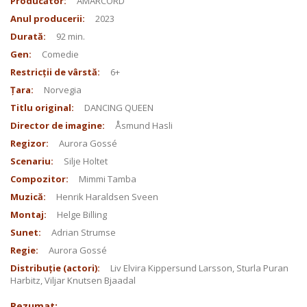
Producător:
AMARCORD
Anul producerii:
2023
Durată:
92 min.
Gen:
Comedie
Restricții de vârstă:
6+
Țara:
Norvegia
Titlu original:
DANCING QUEEN
Director de imagine:
Åsmund Hasli
Regizor:
Aurora Gossé
Scenariu:
Silje Holtet
Compozitor:
Mimmi Tamba
Muzică:
Henrik Haraldsen Sveen
Montaj:
Helge Billing
Sunet:
Adrian Strumse
Regie:
Aurora Gossé
Distribuție (actori):
Liv Elvira Kippersund Larsson, Sturla Puran
Harbitz, Viljar Knutsen Bjaadal
Rezumat: