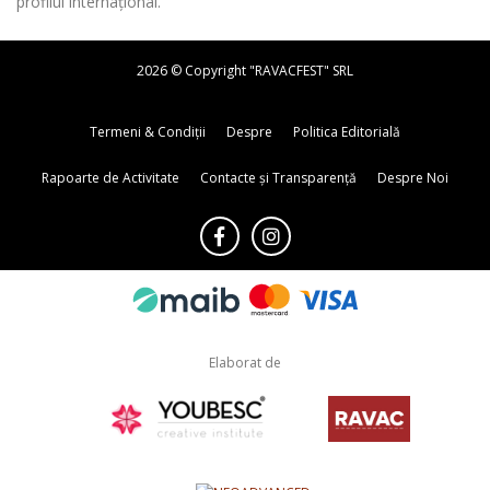
profilul internațional.
2026 © Copyright "RAVACFEST" SRL
Termeni & Condiții
Despre
Politica Editorială
Rapoarte de Activitate
Contacte și Transparență
Despre Noi
Elaborat de