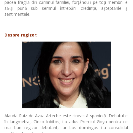
pacea fragilă din căminul familiei, forţându-i pe toţi membrii ei
să-şi pună sub semnul întrebării credinţa, aşteptările şi
sentimentele.
Despre regizor:
Alauda Ruiz de Azúa Arteche este cineastă spaniolă. Debutul ei
în lungmetraj, Cinco lobitos, i-a adus Premiul Goya pentru cel
mai bun regizor debutant, iar Los domingos i-a consolidat