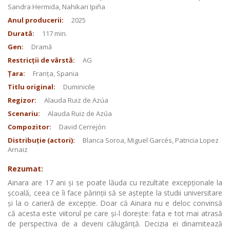
Sandra Hermida, Nahikari Ipiña
Anul producerii:
2025
Durată:
117 min.
Gen:
Dramă
Restricții de vârstă:
AG
Țara:
Franța, Spania
Titlu original:
Duminicile
Regizor:
Alauda Ruiz de Azúa
Scenariu:
Alauda Ruiz de Azúa
Compozitor:
David Cerrejón
Distribuție (actori):
Blanca Soroa, Miguel Garcés, Patricia Lopez
Arnaiz
Rezumat:
Ainara are 17 ani şi se poate lăuda cu rezultate excepţionale la
şcoală, ceea ce îi face părinţii să se aştepte la studii universitare
şi la o carieră de excepţie. Doar că Ainara nu e deloc convinsă
că acesta este viitorul pe care şi-l doreşte: fata e tot mai atrasă
de perspectiva de a deveni călugăriţă. Decizia ei dinamitează