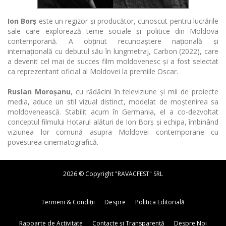
Ion Borș
este un regizor și producător, cunoscut pentru lucrările
sale care explorează teme sociale și politice din Moldova
contemporană. A obținut recunoaștere națională și
internațională cu debutul său în lungmetraj, Carbon (2022), care
a devenit cel mai de succes film moldovenesc și a fost selectat
ca reprezentant oficial al Moldovei la premiile Oscar.
Ruslan Moroșanu
, cu rădăcini în televiziune și mii de proiecte
media, aduce un stil vizual distinct, modelat de moștenirea sa
moldovenească. Stabilit acum în Germania, el a co-dezvoltat
conceptul filmului Hotarul alături de Ion Borș și echipa, îmbinând
viziunea lor comună asupra Moldovei contemporane cu
povestirea cinematografică.
2026 © Copyright "RAVACFEST" SRL
Termeni & Condiții
Despre
Politica Editorială
Rapoarte de Activitate
Contacte și Transparență
Despre Noi