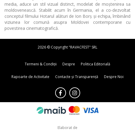
media, aduce un stil vizual distinct, modelat de moștenirea sa
moldovenească. Stabilit acum în Germania, el a co-dezvoltat
conceptul filmului Hotarul alături de Ion Borș și echipa, îmbinând
viziunea lor comună asupra Moldovei contemporane cu
povestirea cinematografică.
2026 © Copyright "RAVACFEST" SRL
Termeni & Condiții
Despre
Politica Editorială
Rapoarte de Activitate
Contacte și Transparență
Despre Noi
Elaborat de