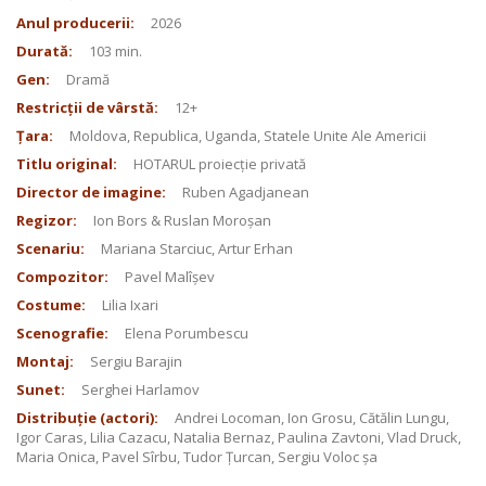
Anul producerii:
2026
Durată:
103 min.
Gen:
Dramă
Restricții de vârstă:
12+
Țara:
Moldova, Republica, Uganda, Statele Unite Ale Americii
Titlu original:
HOTARUL proiecție privată
Director de imagine:
Ruben Agadjanean
Regizor:
Ion Bors & Ruslan Moroșan
Scenariu:
Mariana Starciuc, Artur Erhan
Compozitor:
Pavel Malîșev
Costume:
Lilia Ixari
Scenografie:
Elena Porumbescu
Montaj:
Sergiu Barajin
Sunet:
Serghei Harlamov
Distribuție (actori):
Andrei Locoman, Ion Grosu, Cătălin Lungu,
Igor Caras, Lilia Cazacu, Natalia Bernaz, Paulina Zavtoni, Vlad Druck,
Maria Onica, Pavel Sîrbu, Tudor Țurcan, Sergiu Voloc șa