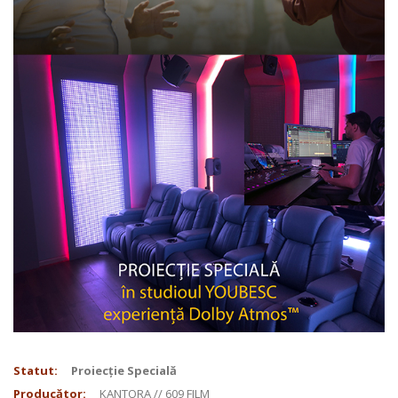
Statut:
Proiecție Specială
Producător:
KANTORA // 609 FILM