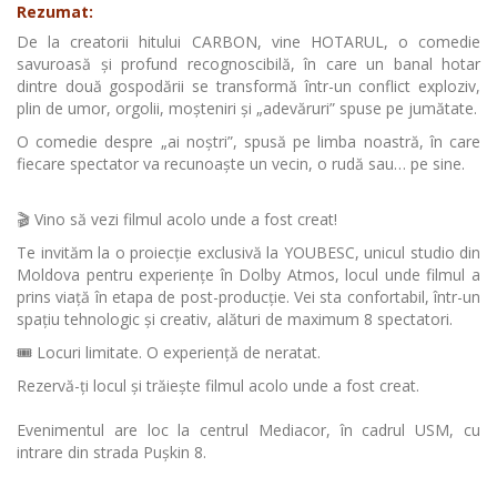
Rezumat:
De la creatorii hitului CARBON, vine HOTARUL, o comedie
savuroasă și profund recognoscibilă, în care un banal hotar
dintre două gospodării se transformă într-un conflict exploziv,
plin de umor, orgolii, moșteniri și „adevăruri” spuse pe jumătate.
O comedie despre „ai noștri”, spusă pe limba noastră, în care
fiecare spectator va recunoaște un vecin, o rudă sau… pe sine.
🎬 Vino să vezi filmul acolo unde a fost creat!
Te invităm la o proiecție exclusivă la YOUBESC, unicul studio din
Moldova pentru experiențe în Dolby Atmos, locul unde filmul a
prins viață în etapa de post-producție. Vei sta confortabil, într-un
spațiu tehnologic și creativ, alături de maximum 8 spectatori.
🎟️ Locuri limitate. O experiență de neratat.
Rezervă-ți locul și trăiește filmul acolo unde a fost creat.
Evenimentul are loc la centrul Mediacor, în cadrul USM, cu
intrare din strada Pușkin 8.