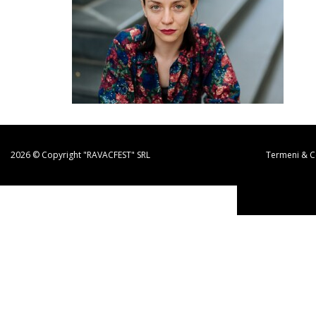
2026 © Copyright "RAVACFEST" SRL
Termeni & Co