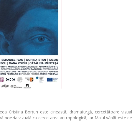
eea Cristina Borțun este cineastă, dramaturgă, cercetătoare vizual
nă poezia vizuală cu cercetarea antropologică, iar Malul vânăt este deb