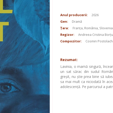
Anul producerii:
2026
Gen:
Dramă
Țara:
Franța, România, Slovenia
Regizor:
Andreea Cristina Borț
Compozitor:
Cosmin Postolach
Rezumat:
Lavinia, o mamă singură, încearcă
un sat sărac din sudul Românie
greșit, nu știe prea bine să iub
sa mai mult ca niciodată în aceas
adolescență. Pe parcursul a patru