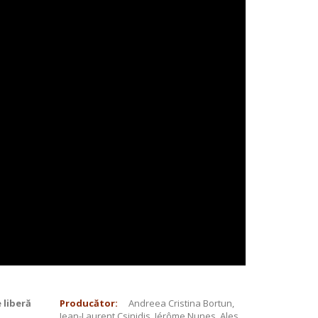
e liberă
Producător:
Andreea Cristina Bortun,
Jean-Laurent Csinidis, Jérôme Nunes, Ales