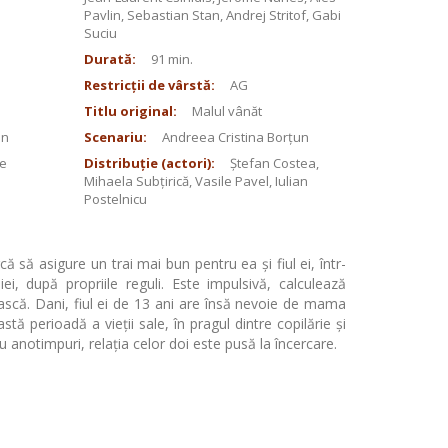
Pavlin, Sebastian Stan, Andrej Stritof, Gabi
Suciu
Durată:
91 min.
Restricții de vârstă:
AG
Titlu original:
Malul vânăt
un
Scenariu:
Andreea Cristina Borțun
e
Distribuție (actori):
Ștefan Costea,
Mihaela Subțirică, Vasile Pavel, Iulian
Postelnicu
 să asigure un trai mai bun pentru ea și fiul ei, într-
i, după propriile reguli. Este impulsivă, calculează
ească. Dani, fiul ei de 13 ani are însă nevoie de mama
tă perioadă a vieții sale, în pragul dintre copilărie și
 anotimpuri, relația celor doi este pusă la încercare.