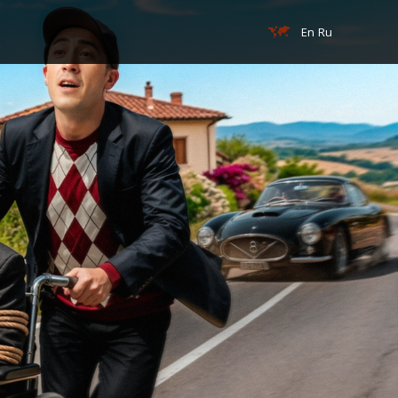
En
Ru