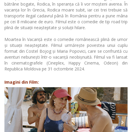
bătrâne bogate, Rodica, în speranța că îi vor moșteni averea. În
vacanța lor în Grecia, Rodica moare subit, iar cei trei trebuie să
transporte ilegal cadavrul până în România pentru a pune mâna
pe cei 8 milioane de euro. Filmul este o comedie de tip road trip
plină de situații neașteptate și soluții hilare.
Moartea în Vacanță este o comedie românească plină de umor
și situații neașteptate. Filmul urmărește povestea unui cuplu
format din Costel Bojog și Maria Popovici, care se confruntă cu
aventuri nebunești într-o vacanță neobișnuită. Filmul va fi lansat
în cinematografele (Cineplex, Happy Cinema, Odeon) din
Republica Moldova pe 31 octombrie 2024.
Imagini din Film: