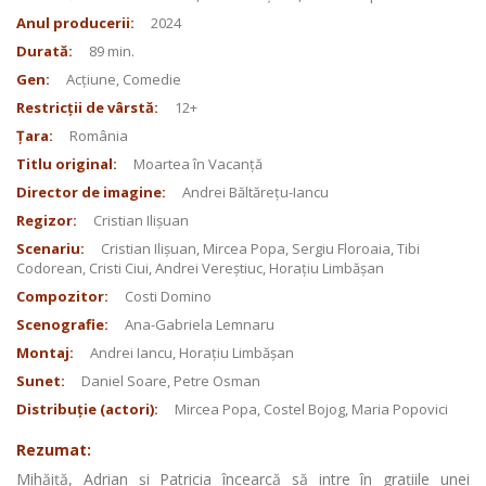
Anul producerii:
2024
Durată:
89 min.
Gen:
Acțiune, Comedie
Restricții de vârstă:
12+
Țara:
România
Titlu original:
Moartea în Vacanță
Director de imagine:
Andrei Băltărețu-Iancu
Regizor:
Cristian Ilișuan
Scenariu:
Cristian Ilișuan, Mircea Popa, Sergiu Floroaia, Tibi
Codorean, Cristi Ciui, Andrei Vereștiuc, Horațiu Limbășan
Compozitor:
Costi Domino
Scenografie:
Ana-Gabriela Lemnaru
Montaj:
Andrei Iancu, Horațiu Limbășan
Sunet:
Daniel Soare, Petre Osman
Distribuție (actori):
Mircea Popa, Costel Bojog, Maria Popovici
Rezumat:
Mihăiță, Adrian și Patricia încearcă să intre în grațiile unei