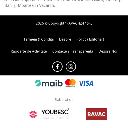
Bani și Moartea în Vacanță.
2026 © Copyright "RAVACFEST" SRL
Termeni & Condiții
Despre
Politica Editorială
Rapoarte de Activitate
Contacte și Transparență
Despre Noi
Elaborat de