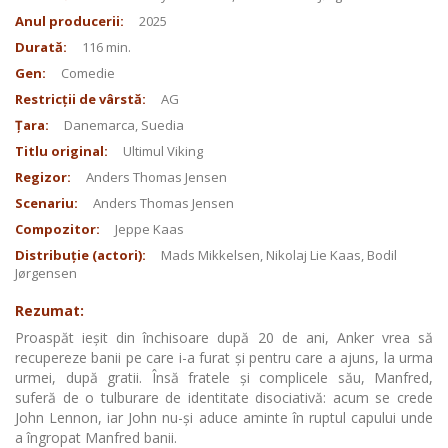
Anul producerii:
2025
Durată:
116 min.
Gen:
Comedie
Restricții de vârstă:
AG
Țara:
Danemarca, Suedia
Titlu original:
Ultimul Viking
Regizor:
Anders Thomas Jensen
Scenariu:
Anders Thomas Jensen
Compozitor:
Jeppe Kaas
Distribuție (actori):
Mads Mikkelsen, Nikolaj Lie Kaas, Bodil
Jørgensen
Rezumat:
Proaspăt ieșit din închisoare după 20 de ani, Anker vrea să
recupereze banii pe care i-a furat şi pentru care a ajuns, la urma
urmei, după gratii. Însă fratele și complicele său, Manfred,
suferă de o tulburare de identitate disociativă: acum se crede
John Lennon, iar John nu-și aduce aminte în ruptul capului unde
a îngropat Manfred banii.