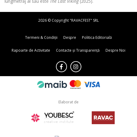
lungmetraj al său este
The Last Viking
(2025).
2026 © Copyright "RAVACFEST" SRL
Termeni & Condiții
Despre
Politica Editorială
Rapoarte de Activitate
Contacte și Transparență
Despre Noi
Elaborat de