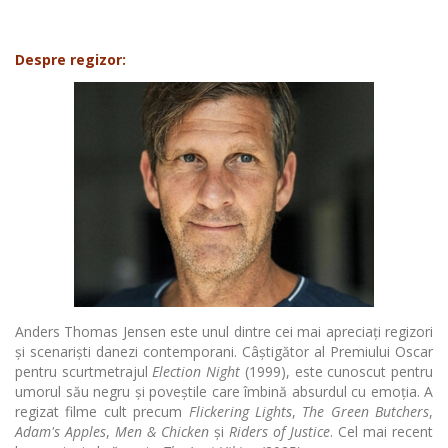
Despre regizor:
Anders Thomas Jensen este unul dintre cei mai apreciați regizori
și scenariști danezi contemporani. Câștigător al Premiului Oscar
pentru scurtmetrajul
Election Night
(1999), este cunoscut pentru
umorul său negru și poveștile care îmbină absurdul cu emoția. A
regizat filme cult precum
Flickering Lights
,
The Green Butchers
,
Adam's Apples
,
Men & Chicken
și
Riders of Justice
. Cel mai recent