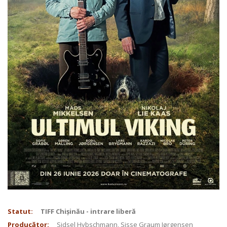
Statut:
TIFF Chișinău - intrare liberă
Producător:
Sidsel Hybschmann, Sisse Graum Jørgensen