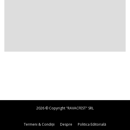
2026 © Copyright "RAVACFEST" SRL
Termeni & Condiții
Despre
Politica Editorială