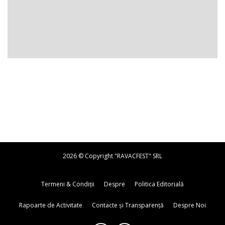
2026 © Copyright "RAVACFEST" SRL
Termeni & Condiții
Despre
Politica Editorială
Rapoarte de Activitate
Contacte și Transparență
Despre Noi