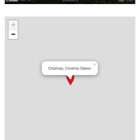
+
−
×
Chisinau, Cinema Odeon