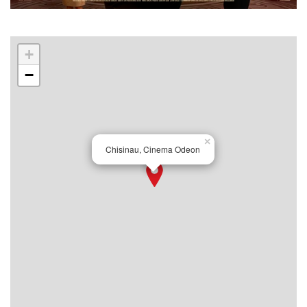
+
−
×
Chisinau, Cinema Odeon