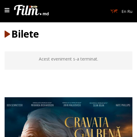
En
Ru
Bilete
Acest eveniment s-a terminat.