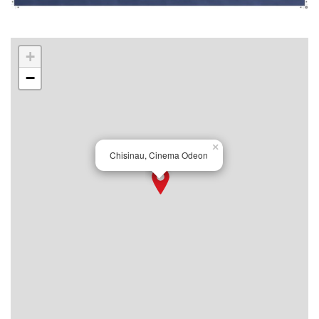
+
−
×
Chisinau, Cinema Odeon