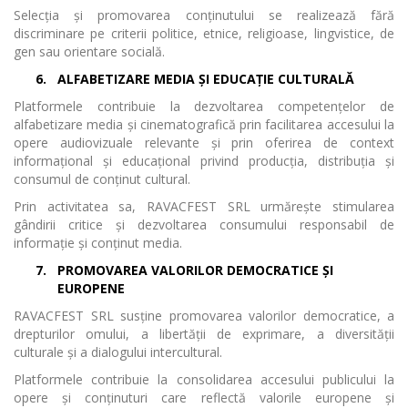
Selecția și promovarea conținutului se realizează fără
discriminare pe criterii politice, etnice, religioase, lingvistice, de
gen sau orientare socială.
6.
ALFABETIZARE MEDIA ȘI EDUCAȚIE CULTURALĂ
Platformele contribuie la dezvoltarea competențelor de
alfabetizare media și cinematografică prin facilitarea accesului la
opere audiovizuale relevante și prin oferirea de context
informațional și educațional privind producția, distribuția și
consumul de conținut cultural.
Prin activitatea sa, RAVACFEST SRL urmărește stimularea
gândirii critice și dezvoltarea consumului responsabil de
informație și conținut media.
7.
PROMOVAREA VALORILOR DEMOCRATICE ȘI
EUROPENE
RAVACFEST SRL susține promovarea valorilor democratice, a
drepturilor omului, a libertății de exprimare, a diversității
culturale și a dialogului intercultural.
Platformele contribuie la consolidarea accesului publicului la
opere și conținuturi care reflectă valorile europene și