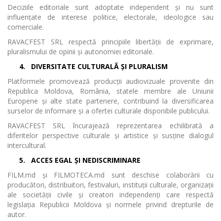
Deciziile editoriale sunt adoptate independent și nu sunt
influențate de interese politice, electorale, ideologice sau
comerciale.
RAVACFEST SRL respectă principiile libertății de exprimare,
pluralismului de opinii și autonomiei editoriale.
4.
DIVERSITATE CULTURALĂ ȘI PLURALISM
Platformele promovează producții audiovizuale provenite din
Republica Moldova, România, statele membre ale Uniunii
Europene și alte state partenere, contribuind la diversificarea
surselor de informare și a ofertei culturale disponibile publicului.
RAVACFEST SRL încurajează reprezentarea echilibrată a
diferitelor perspective culturale și artistice și susține dialogul
intercultural.
5.
ACCES EGAL ȘI NEDISCRIMINARE
FILM.md și FILMOTECA.md sunt deschise colaborării cu
producători, distribuitori, festivaluri, instituții culturale, organizații
ale societății civile și creatori independenți care respectă
legislația Republicii Moldova și normele privind drepturile de
autor.