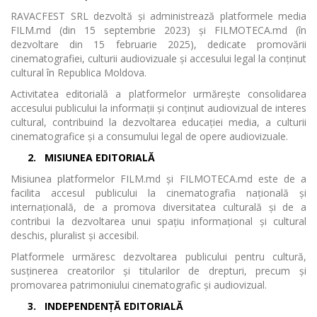
RAVACFEST SRL dezvoltă și administrează platformele media
FILM.md (din 15 septembrie 2023) și FILMOTECA.md (în
dezvoltare din 15 februarie 2025), dedicate promovării
cinematografiei, culturii audiovizuale și accesului legal la conținut
cultural în Republica Moldova.
Activitatea editorială a platformelor urmărește consolidarea
accesului publicului la informații și conținut audiovizual de interes
cultural, contribuind la dezvoltarea educației media, a culturii
cinematografice și a consumului legal de opere audiovizuale.
2.
MISIUNEA EDITORIALĂ
Misiunea platformelor FILM.md și FILMOTECA.md este de a
facilita accesul publicului la cinematografia națională și
internațională, de a promova diversitatea culturală și de a
contribui la dezvoltarea unui spațiu informațional și cultural
deschis, pluralist și accesibil.
Platformele urmăresc dezvoltarea publicului pentru cultură,
susținerea creatorilor și titularilor de drepturi, precum și
promovarea patrimoniului cinematografic și audiovizual.
3.
INDEPENDENȚĂ EDITORIALĂ