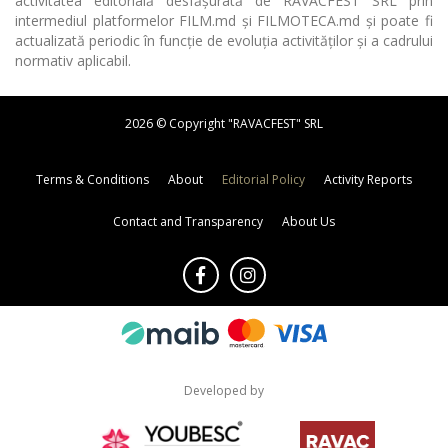
activitatea editorială desfășurată de RAVACFEST SRL prin
intermediul platformelor FILM.md și FILMOTECA.md și poate fi
actualizată periodic în funcție de evoluția activităților și a cadrului
normativ aplicabil.
2026 © Copyright "RAVACFEST" SRL
Terms & Conditions
About
Editorial Policy
Activity Reports
Contact and Transparency
About Us
Developed by